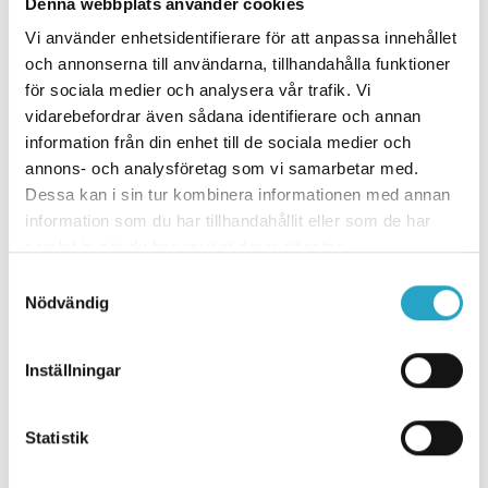
Denna webbplats använder cookies
Inför resa
Vi använder enhetsidentifierare för att anpassa innehållet
och annonserna till användarna, tillhandahålla funktioner
Resekalender
för sociala medier och analysera vår trafik. Vi
vidarebefordrar även sådana identifierare och annan
information från din enhet till de sociala medier och
23/9
annons- och analysföretag som vi samarbetar med.
Dessa kan i sin tur kombinera informationen med annan
Ötztal i Tyrolen, 23 sept
information som du har tillhandahållit eller som de har
från 14 950:-
samlat in när du har använt deras tjänster.
Samtyckesval
Nödvändig
Visa alla resor
Inställningar
Kontakta oss
Statistik
Telefon:
0380-58 10 00