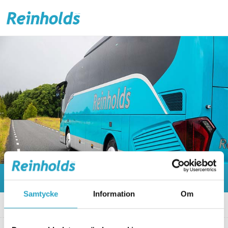
Samtycke
Information
Om
Hem
»
Inför resa